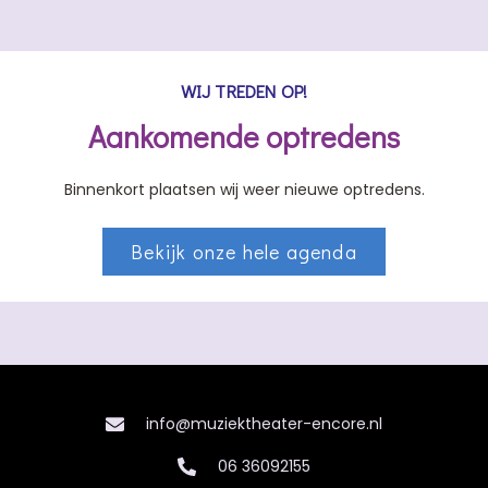
WIJ TREDEN OP!
Aankomende optredens
Binnenkort plaatsen wij weer nieuwe optredens.
Bekijk onze hele agenda
info@muziektheater-encore.nl
06 36092155